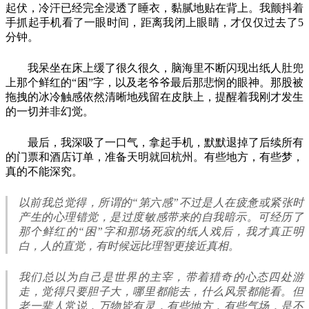
起伏，冷汗已经完全浸透了睡衣，黏腻地贴在背上。我颤抖着
手抓起手机看了一眼时间，距离我闭上眼睛，才仅仅过去了5
分钟。
我呆坐在床上缓了很久很久，脑海里不断闪现出纸人肚兜
上那个鲜红的“困”字，以及老爷爷最后那悲悯的眼神。那股被
拖拽的冰冷触感依然清晰地残留在皮肤上，提醒着我刚才发生
的一切并非幻觉。
最后，我深吸了一口气，拿起手机，默默退掉了后续所有
的门票和酒店订单，准备天明就回杭州。有些地方，有些梦，
真的不能深究。
以前我总觉得，所谓的“第六感”不过是人在疲惫或紧张时
产生的心理错觉，是过度敏感带来的自我暗示。可经历了
那个鲜红的“困”字和那场死寂的纸人戏后，我才真正明
白，人的直觉，有时候远比理智更接近真相。
我们总以为自己是世界的主宰，带着猎奇的心态四处游
走，觉得只要胆子大，哪里都能去，什么风景都能看。但
老一辈人常说，万物皆有灵，有些地方，有些气场，是不