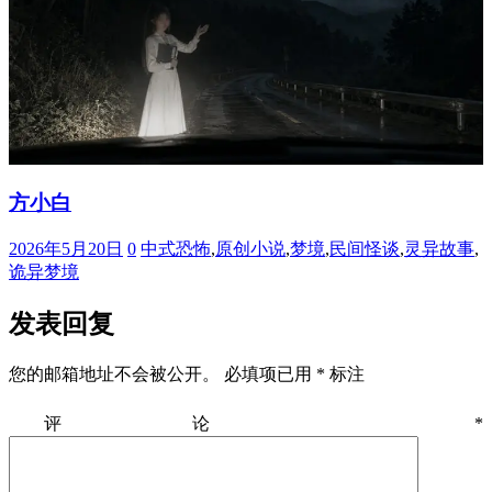
方小白
2026年5月20日
0
中式恐怖
,
原创小说
,
梦境
,
民间怪谈
,
灵异故事
,
诡异梦境
发表回复
您的邮箱地址不会被公开。
必填项已用
*
标注
评论
*