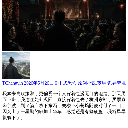
TChangyin
2026年5月26日
0
中式恐怖
,
原创小说
,
梦境
,
诡异梦境
我素来喜欢旅游，更偏爱一个人背着包漫无目的地走。那天周
五下班，我连住处都没回，直接背着包去了杭州东站，买票直
奔宁波。到了酒店放下东西，去楼下小餐馆随便对付了一口，
因为上了一星期的班加上坐车，感觉还是有些疲惫，我就早早
就躺下了。