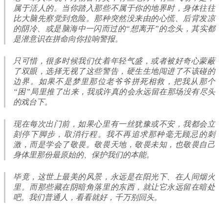
属于活人的。当你踏入那些不属于你的地界时，身体往往
比大脑先察觉到危险。那种突然没来由的心慌、后背发凉
的阴冷、或是脑海中一闪而过的“想离开”的念头，其实都
是潜意识在拼命向你拉响警报。
只可惜，很多时候我们仗着年轻气盛，或者被好奇心蒙蔽
了双眼，选择无视了这些警告，硬生生地闯进了不该碰的
边界。如果不是梦里那位老爷爷拼死相救，把我从那个
“困”局里推了出来，我或许真的会永远留在那场没有尽头
的戏台下。
现在每次出门前，如果心里有一丝犹豫或不安，我都会立
刻停下脚步，取消行程。我不再追求那种毫无顾忌的刺
激，而是学会了敬畏。敬畏天地，敬畏未知，也敬畏自己
身体里那份最原始的、保护我们的本能。
毕竟，这世上最美的风景，永远是在阳光下、在人间烟火
里。而那些藏在阴暗角落里的东西，就让它永远留在暗处
吧。我们普通人，看看就好，千万别回头。