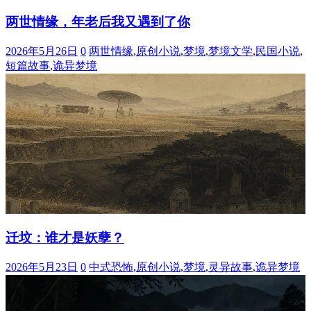
两世情缘，年老后我又遇到了你
2026年5月26日
0
两世情缘
,
原创小说
,
梦境
,
梦境文学
,
民国小说
,
短篇故事
,
诡异梦境
迁坟：谁才是妖孽？
2026年5月23日
0
中式恐怖
,
原创小说
,
梦境
,
灵异故事
,
诡异梦境