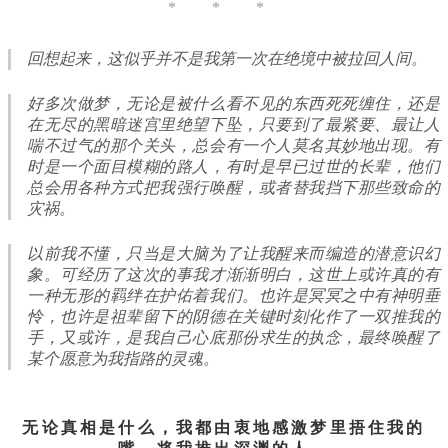
* * *
回想起来，这似乎并不是我第一次在绝境中被拉回人间。
好多次做梦，无论是被什么看不见的东西死死缠住，还是
在无尽的黑暗迷宫里绝望下坠，只要到了最紧要、最让人
喘不过气的那个关头，总会有一个人莫名其妙地出现。有
时是一个面目模糊的路人，有时是早已过世的长辈，他们
总会用各种方式把我强行唤醒，或者替我挡下那些致命的
灾祸。
以前我不懂，只当是大脑为了让我醒来而编造的潜意识幻
象。可经历了这次的事我才渐渐明白，这世上或许真的有
一种无形的羁绊在护佑着我们。也许是冥冥之中有神明垂
怜，也许是祖辈留下的阴德在关键时刻化作了一双推我的
手，又或许，是我自己心底那份求生的执念，最终唤醒了
某个愿意为我指路的灵魂。
无论真相是什么，我都由衷地感激梦里捂住我的