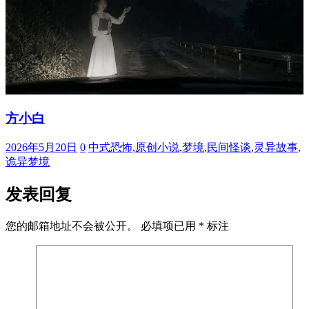
方小白
2026年5月20日
0
中式恐怖
,
原创小说
,
梦境
,
民间怪谈
,
灵异故事
,
诡异梦境
发表回复
您的邮箱地址不会被公开。
必填项已用
*
标注