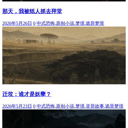
那天，我被纸人抓去拜堂
2026年5月26日
0
中式恐怖
,
原创小说
,
梦境
,
诡异梦境
迁坟：谁才是妖孽？
2026年5月23日
0
中式恐怖
,
原创小说
,
梦境
,
灵异故事
,
诡异梦境