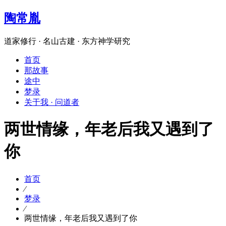
陶常胤
道家修行 · 名山古建 · 东方神学研究
首页
那故事
途中
梦录
关于我 · 问道者
两世情缘，年老后我又遇到了
你
首页
⁄
梦录
⁄
两世情缘，年老后我又遇到了你