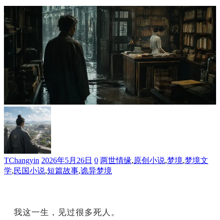
TChangyin
2026年5月26日
0
两世情缘
,
原创小说
,
梦境
,
梦境文
学
,
民国小说
,
短篇故事
,
诡异梦境
我这一生，见过很多死人。